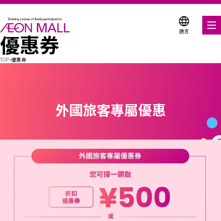
語言
優惠券
搜尋分館
TOP
>
優惠券
優惠券
服務與設施
外國旅客專屬優惠
關於我們