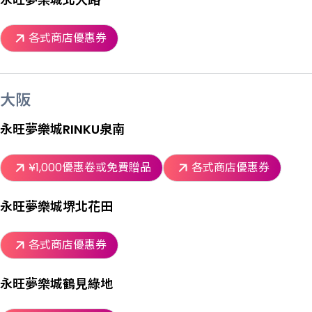
各式商店優惠券
大阪
永旺夢樂城RINKU泉南
¥1,000優惠卷或免費贈品
各式商店優惠券
永旺夢樂城堺北花田
各式商店優惠券
永旺夢樂城鶴見綠地