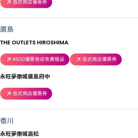
各式商店優惠券
廣島
THE OUTLETS HIROSHIMA
¥500優惠卷或免費贈品
各式商店優惠券
永旺夢樂城廣島府中
各式商店優惠券
香川
永旺夢樂城高松