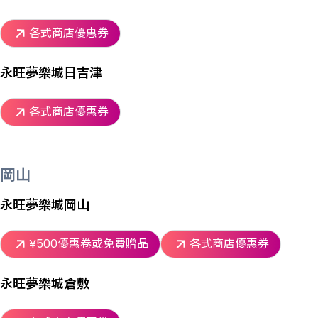
各式商店優惠券
永旺夢樂城日吉津
各式商店優惠券
岡山
永旺夢樂城岡山
¥500優惠卷或免費贈品
各式商店優惠券
永旺夢樂城倉敷