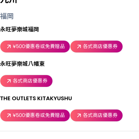
福岡
永旺夢樂城福岡
¥500優惠卷或免費贈品
各式商店優惠券
永旺夢樂城八幡東
各式商店優惠券
THE OUTLETS KITAKYUSHU
¥500優惠卷或免費贈品
各式商店優惠券