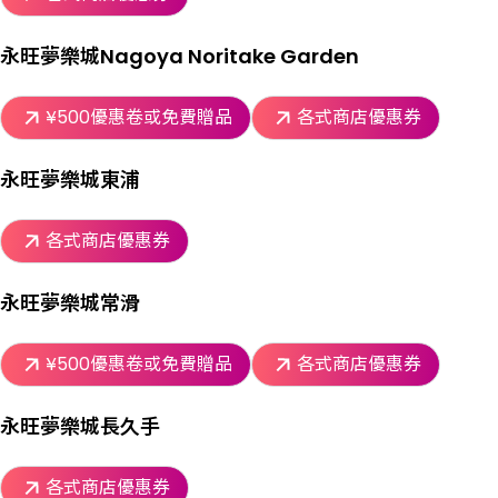
永旺夢樂城Nagoya Noritake Garden
¥500優惠卷或免費贈品
各式商店優惠券
永旺夢樂城東浦
各式商店優惠券
永旺夢樂城常滑
¥500優惠卷或免費贈品
各式商店優惠券
永旺夢樂城長久手
各式商店優惠券