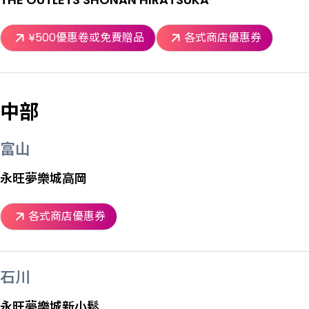
¥500優惠卷或免費贈品
各式商店優惠券
中部
富山
永旺夢樂城高岡
各式商店優惠券
石川
永旺夢樂城新小鬆