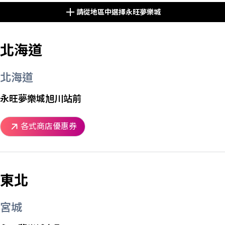
請從地區中選擇永旺夢樂城
北海道
北海道
永旺夢樂城旭川站前
各式商店優惠券
東北
宮城