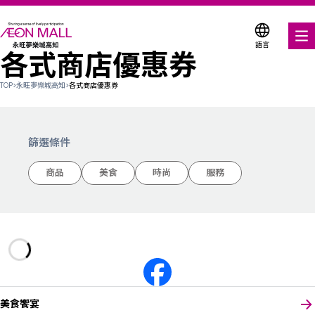
語言
各式商店優惠券
美食饗宴
TOP
>
永旺夢樂城高知
>
各式商店優惠券
購物與娛樂
各式商店優惠券
篩選條件
服務與設施
商品
美食
時尚
服務
關於我們
搜尋永旺夢樂城
美食饗宴