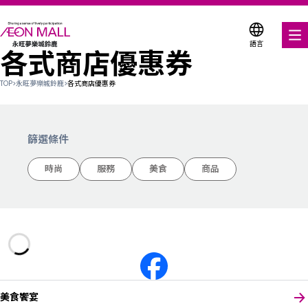
語言
各式商店優惠券
美食饗宴
TOP
>
永旺夢樂城鈴鹿
>
各式商店優惠券
購物與娛樂
各式商店優惠券
篩選條件
服務與設施
時尚
服務
美食
商品
關於我們
搜尋永旺夢樂城
美食饗宴