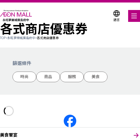
語言
各式商店優惠券
美食饗宴
TOP
>
永旺夢樂城廣島府中
>
各式商店優惠券
購物與娛樂
各式商店優惠券
篩選條件
服務與設施
時尚
商品
服務
美食
關於我們
搜尋永旺夢樂城
美食饗宴