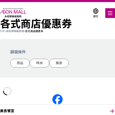
語言
各式商店優惠券
美食饗宴
TOP
>
永旺夢樂城高岡
>
各式商店優惠券
購物與娛樂
各式商店優惠券
篩選條件
服務與設施
商品
時尚
美食
樓層平面圖
關於我們
搜尋永旺夢樂城
美食饗宴