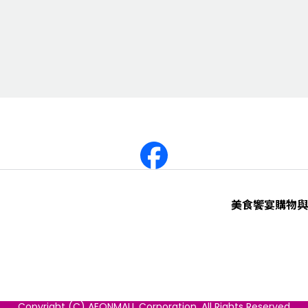
美食饗宴
購物與
Copyright (C) AEONMALL Corporation. All Rights Reserved