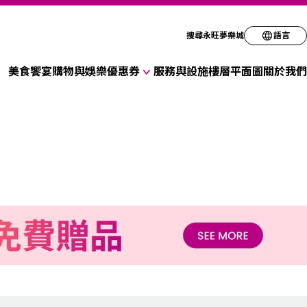
請選擇您偏好的語
搜尋永旺夢樂城
語言
美食饗宴
購物與娛樂
優惠券
服務與設施
樓層平面圖
關於我們
English
各式商店優惠券
简体
折扣優惠券
繁体
한국