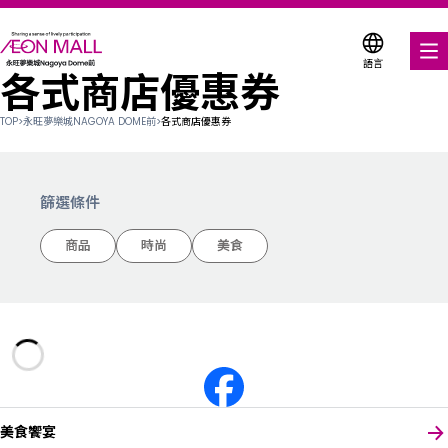
語言
各式商店優惠券
美食饗宴
TOP
>
永旺夢樂城NAGOYA DOME前
>
各式商店優惠券
購物與娛樂
各式商店優惠券
篩選條件
服務與設施
商品
時尚
美食
關於我們
搜尋永旺夢樂城
美食饗宴