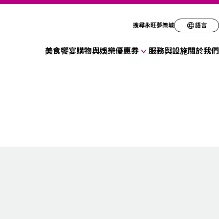
請選擇您偏好的語
搜尋永旺夢樂城
語言
美食饗宴
購物與娛樂
優惠券
服務與設施
關於我們
English
各式商店優惠券
简体
繁体
한국