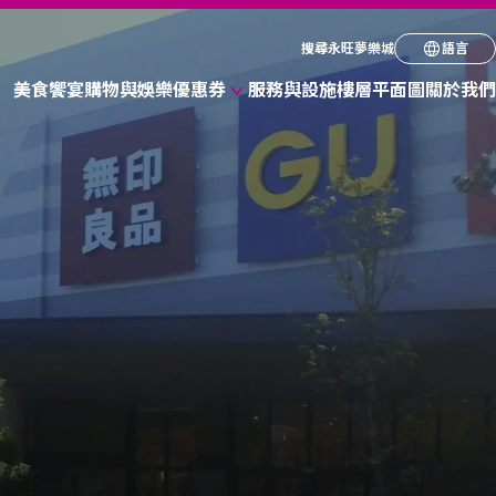
請選擇您偏好的語
搜尋永旺夢樂城
語言
美食饗宴
購物與娛樂
優惠券
服務與設施
樓層平面圖
關於我們
English
各式商店優惠券
简体
繁体
한국