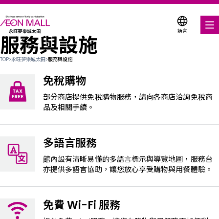
語言
服務與設施
美食饗宴
TOP
>
永旺夢樂城太田
>
服務與設施
購物與娛樂
免稅購物
各式商店優惠券
部分商店提供免稅購物服務，請向各商店洽詢免稅商
品及相關手續。
服務與設施
多語言服務
樓層平面圖
館內設有清晰易懂的多語言標示與導覽地圖，服務台
關於我們
亦提供多語言協助，讓您放心享受購物與用餐體驗。
搜尋永旺夢樂城
免費 Wi-Fi 服務