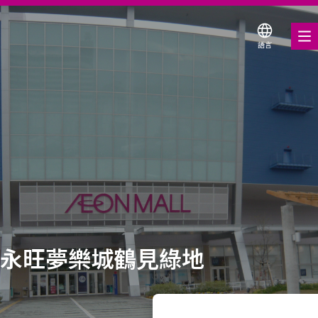
語言
美食饗宴
購物與娛樂
各式商店優惠券
服務與設施
關於我們
搜尋永旺夢樂城
永旺夢樂城鶴見綠地