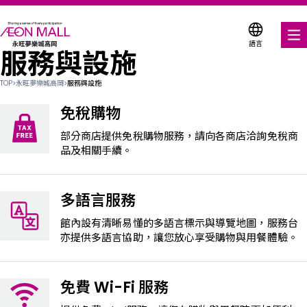
語言
服務與設施
美食饗宴
TOP
>
永旺夢樂城高岡
>
服務與設施
購物與娛樂
免稅購物
各式商店優惠券
部分商店提供免稅購物服務，請向各商店洽詢免稅商
品及相關手續。
服務與設施
多語言服務
樓層平面圖
館內設有清晰易懂的多語言標示與導覽地圖，服務台
關於我們
亦提供多語言協助，讓您放心享受購物與用餐體驗。
搜尋永旺夢樂城
免費 Wi-Fi 服務