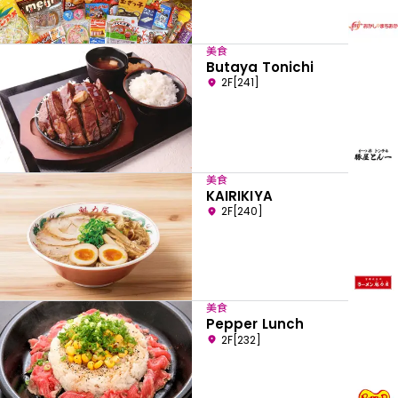
美食
Butaya Tonichi
2F[241]
美食
KAIRIKIYA
2F[240]
美食
Pepper Lunch
2F[232]