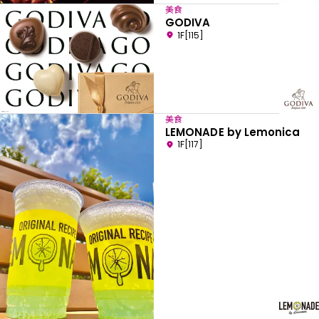
美食
GODIVA
1F[115]
美食
LEMONADE by Lemonica
1F[117]