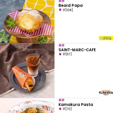
美食
Beard Papa
1F[108]
美食
SAINT-MARC-CAFE
1F[67]
美食
Kamakura Pasta
1F[70]