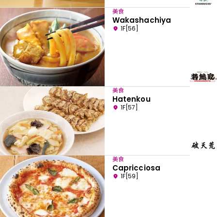
美食
Wakashachiya
1F[56]
美食
Hatenkou
1F[57]
美食
Capricciosa
1F[59]