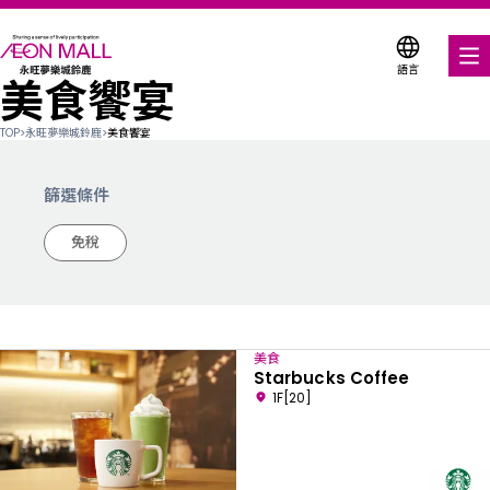
語言
美食饗宴
美食饗宴
TOP
>
永旺夢樂城鈴鹿
>
美食饗宴
購物與娛樂
篩選條件
各式商店優惠券
免稅
服務與設施
關於我們
美食
搜尋永旺夢樂城
Starbucks Coffee
1F[20]