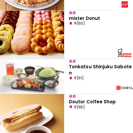
美食
mister Donut
1F[60]
美食
Tonkatsu Shinjuku Sabote
n
1F[61]
美食
Doutor Coffee Shop
1F[95]