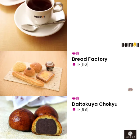
美食
Bread Factory
1F[110]
美食
Daitokuya Chokyu
1F[98]