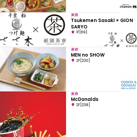
美食
Tsukemen Sasaki × GION
SARYO
1F[69]
美食
MEN no SHOW
2F[230]
美食
McDonalds
2F[238]