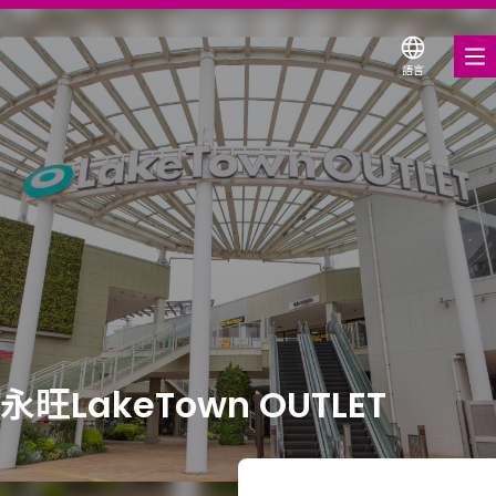
語言
美食饗宴
購物與娛樂
各式商店優惠券
折扣優惠券
服務與設施
樓層平面圖
永旺LakeTown OUTLET
關於我們
搜尋永旺夢樂城