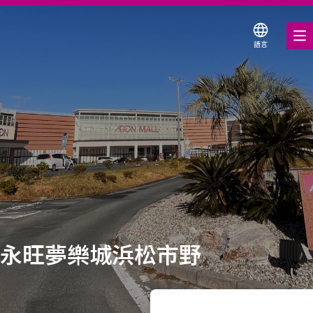
語言
美食饗宴
購物與娛樂
各式商店優惠券
服務與設施
關於我們
搜尋永旺夢樂城
永旺夢樂城浜松市野