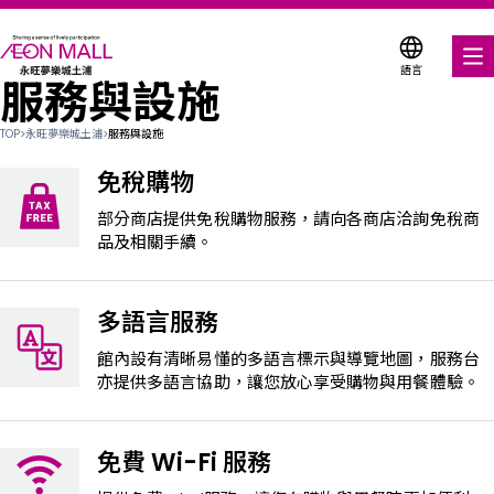
語言
服務與設施
美食饗宴
TOP
>
永旺夢樂城土浦
>
服務與設施
購物與娛樂
免稅購物
各式商店優惠券
部分商店提供免稅購物服務，請向各商店洽詢免稅商
品及相關手續。
服務與設施
多語言服務
關於我們
館內設有清晰易懂的多語言標示與導覽地圖，服務台
搜尋永旺夢樂城
亦提供多語言協助，讓您放心享受購物與用餐體驗。
免費 Wi-Fi 服務