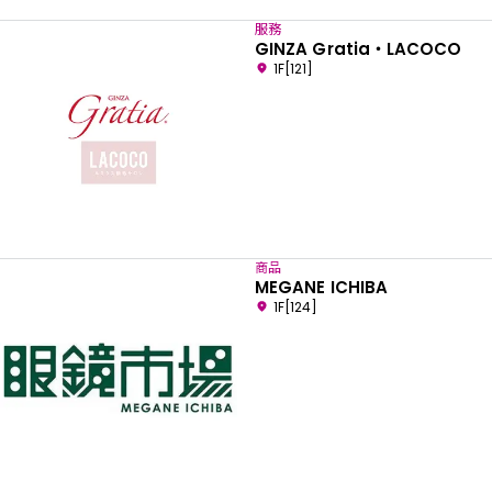
服務
GINZA Gratia・LACOCO
1F[121]
商品
MEGANE ICHIBA
1F[124]