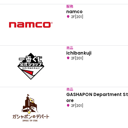
服務
namco
2F[201]
商品
ichibankuji
2F[201]
商品
GASHAPON Department St
ore
2F[201]