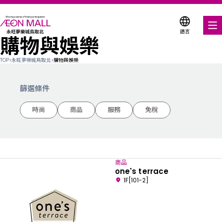
語言
購物與娛樂
美食饗宴
TOP
>
永旺夢樂城鳥取北
>
購物與娛樂
購物與娛樂
篩選條件
各式商店優惠券
時尚
商品
服務
免稅
服務與設施
關於我們
商品
搜尋永旺夢樂城
one's terrace
1F[101-2]