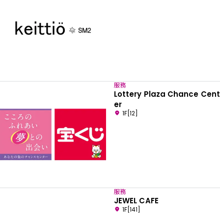
服務
Lottery Plaza Chance Cent
er
1F[12]
服務
JEWEL CAFE
1F[141]