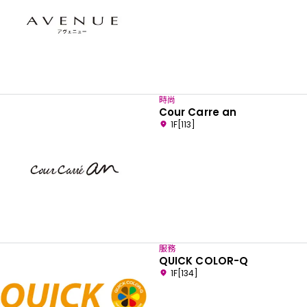
時尚
Cour Carre an
1F[113]
服務
QUICK COLOR-Q
1F[134]