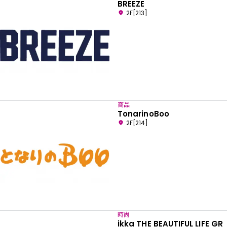
BREEZE
2F[213]
商品
TonarinoBoo
2F[214]
時尚
ikka THE BEAUTIFUL LIFE GR