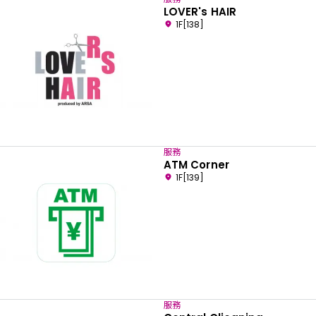
LOVER's HAIR
1F[138]
服務
ATM Corner
1F[139]
服務