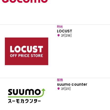
時尚
LOCUST
2F[218]
服務
suumo counter
2F[211]