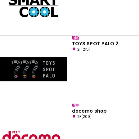
服務
TOYS SPOT PALO 2
2F[215]
服務
docomo shop
2F[209]