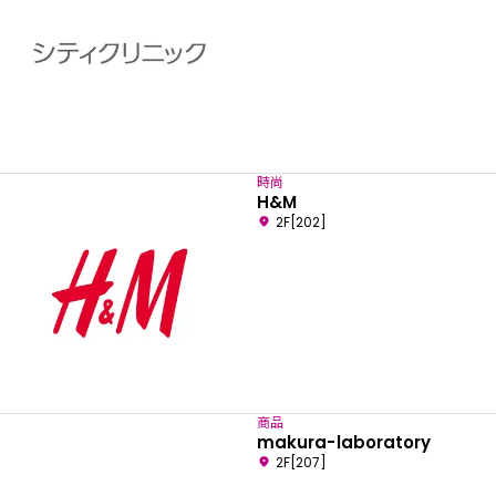
時尚
H&M
2F[202]
商品
makura-laboratory
2F[207]