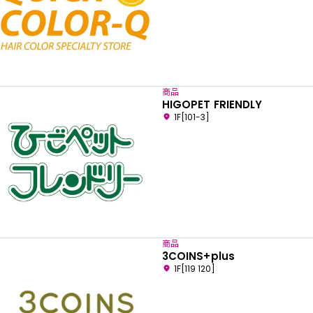
商品
HIGOPET FRIENDLY
1F[101-3]
商品
3COINS+plus
1F[119 120]