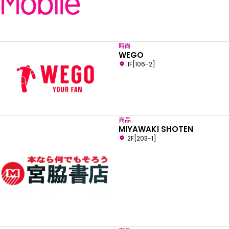
時尚
WEGO
1F[106-2]
商品
MIYAWAKI SHOTEN
2F[203-1]