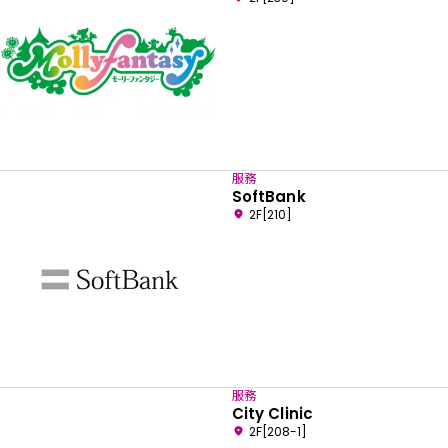
服務
SoftBank
2F[210]
服務
City Clinic
2F[208-1]