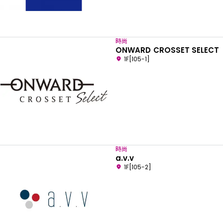
時尚
ONWARD CROSSET SELECT
1F[105-1]
時尚
a.v.v
1F[105-2]