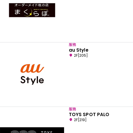
服務
au Style
2F[205]
服務
TOYS SPOT PALO
2F[219]