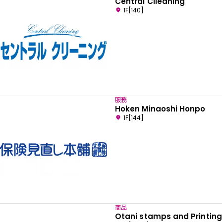
Central Clieaning
1F[140]
服務
Hoken Minaoshi Honpo
1F[144]
商品
Otani stamps and Printing