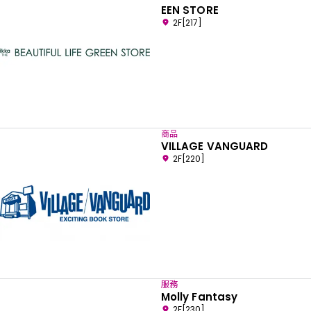
EEN STORE
2F[217]
商品
VILLAGE VANGUARD
2F[220]
服務
Molly Fantasy
2F[230]