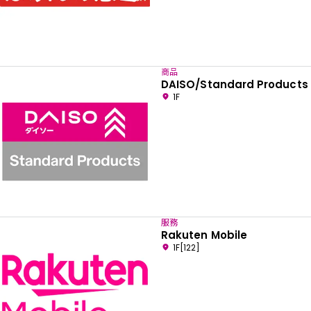
商品
DAISO/Standard Products
1F
服務
Rakuten Mobile
1F[122]