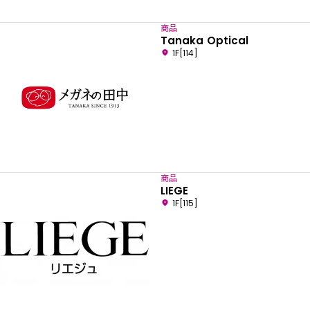
商品
Tanaka Optical
1F[114]
商品
LIEGE
1F[115]