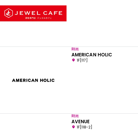
時尚
AMERICAN HOLIC
1F[117]
時尚
AVENUE
1F[118-2]