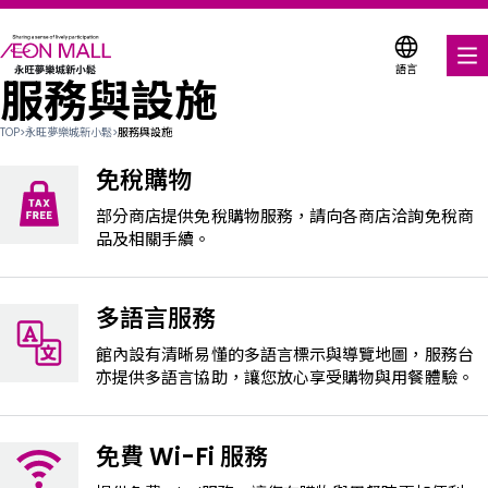
語言
服務與設施
美食饗宴
TOP
>
永旺夢樂城新小鬆
>
服務與設施
購物與娛樂
免稅購物
各式商店優惠券
部分商店提供免稅購物服務，請向各商店洽詢免稅商
品及相關手續。
折扣優惠券
多語言服務
服務與設施
館內設有清晰易懂的多語言標示與導覽地圖，服務台
樓層平面圖
亦提供多語言協助，讓您放心享受購物與用餐體驗。
關於我們
免費 Wi-Fi 服務
搜尋永旺夢樂城