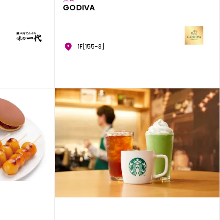
GODIVA
1F[155-3]