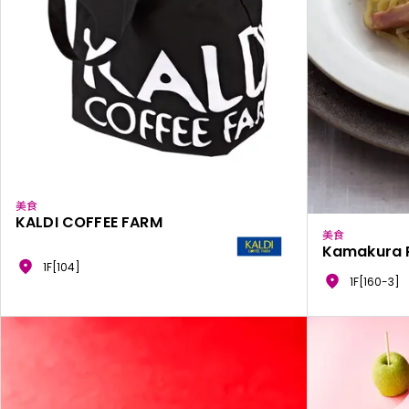
美食
KALDI COFFEE FARM
美食
Kamakura 
1F[104]
1F[160-3]