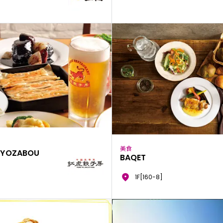
美食
GYOZABOU
BAQET
1F[160-8]