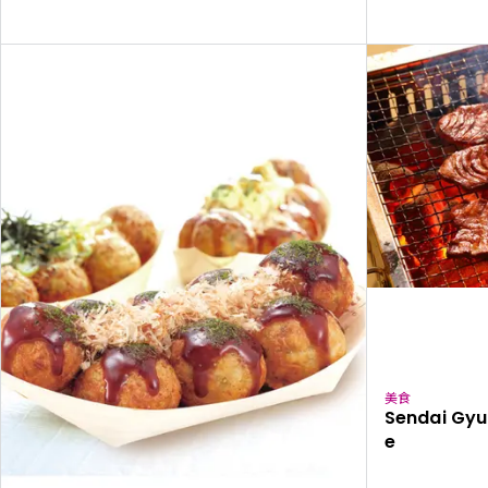
美食
Sendai Gyu
e