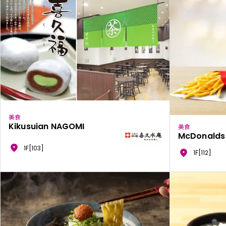
美食
Kikusuian NAGOMI
美食
McDonalds
1F[103]
1F[112]