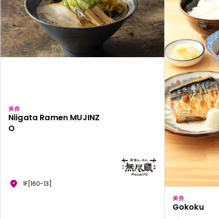
美食
Niigata Ramen MUJINZ
O
1F[160-13]
美食
Gokoku