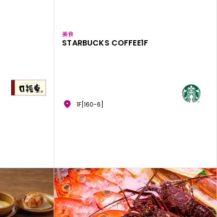
美食
STARBUCKS COFFEE1F
1F[160-6]