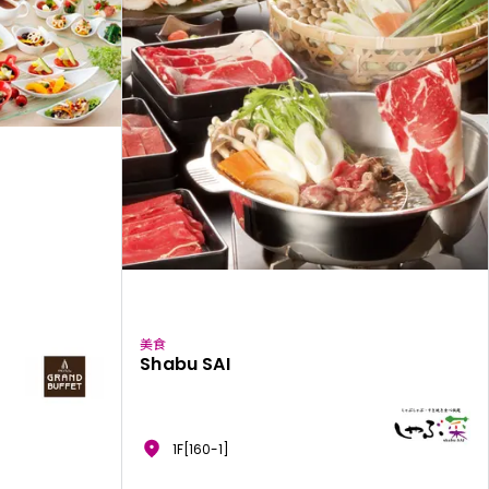
美食
Shabu SAI
1F[160-1]