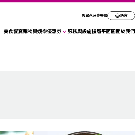
請選擇您偏好的語
搜尋永旺夢樂城
語言
美食饗宴
購物與娛樂
優惠券
服務與設施
樓層平面圖
關於我們
English
各式商店優惠券
简体
折扣優惠券
繁体
한국