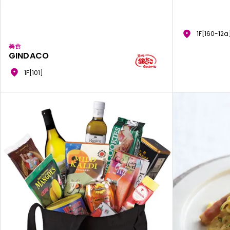
1F[160-12a
美食
GINDACO
1F[101]