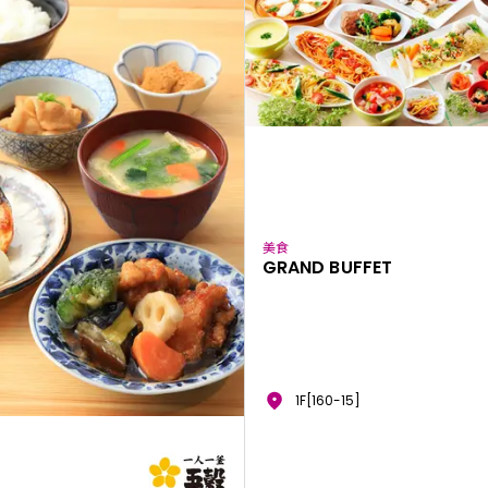
美食
GRAND BUFFET
1F[160-15]