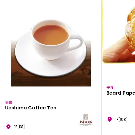
美食
Beard Pap
美食
Ueshima Coffee Ten
1F[158]
1F[131]