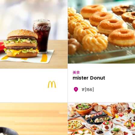
美食
mister Donut
1F[156]