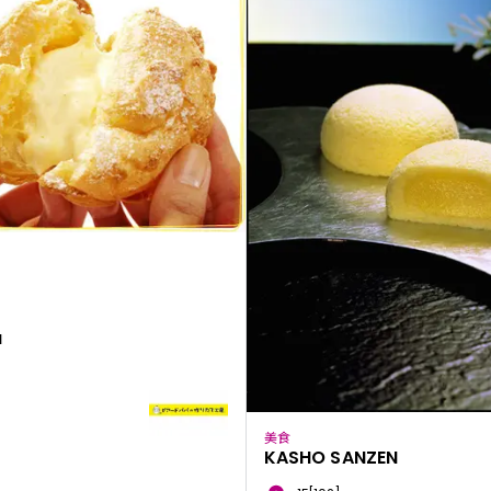
a
美食
KASHO SANZEN