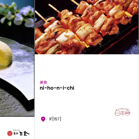
美食
ni-ho-n-i-chi
1F[157]