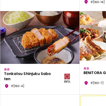
1F[160-14]
美食
美食
BENITORA 
Tonkatsu Shinjuku Sabo
ten
1F[160-7]
1F[160-4]