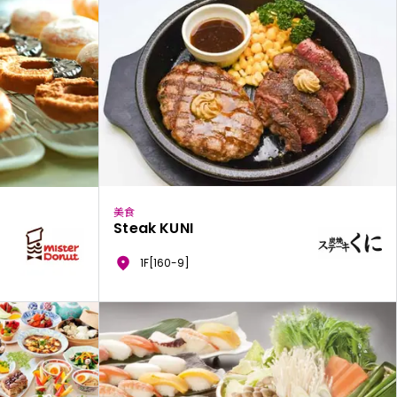
美食
Steak KUNI
1F[160-9]