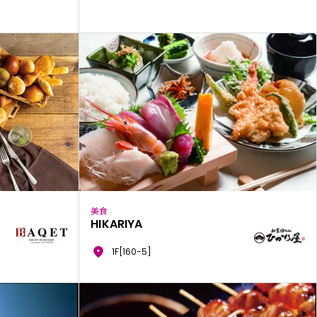
美食
HIKARIYA
1F[160-5]