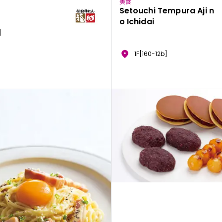
美食
Setouchi Tempura Aji n
o Ichidai
]
1F[160-12b]