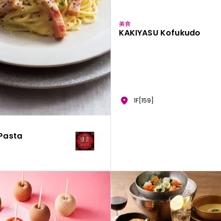
美食
KAKIYASU Kofukudo
1F[159]
Pasta