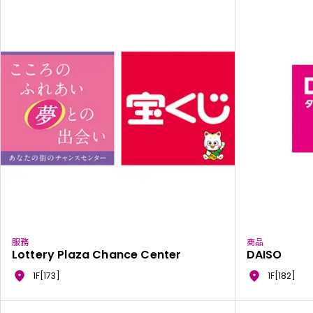
服務
商品
Lottery Plaza Chance Center
DAISO
1F[173]
1F[182]