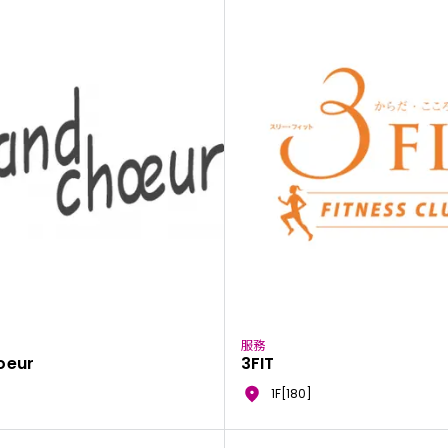
服務
oeur
3FIT
1F[180]