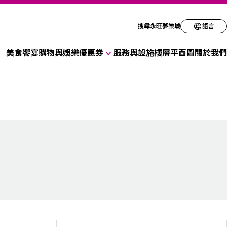
請選擇您偏好的語
搜尋永旺夢樂城
語言
美食饗宴
購物與娛樂
優惠券
服務與設施
樓層平面圖
關於我們
English
各式商店優惠券
简体
折扣優惠券
繁体
한국