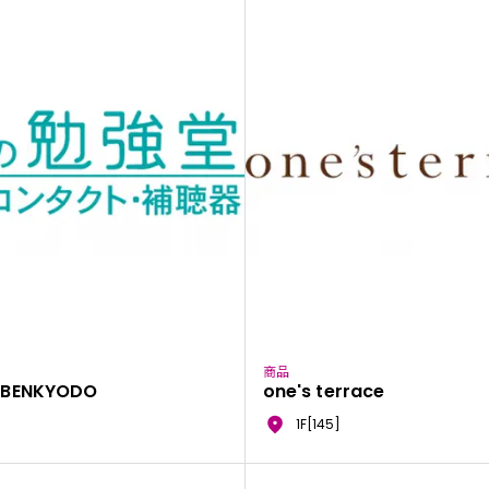
商品
 BENKYODO
one's terrace
1F[145]