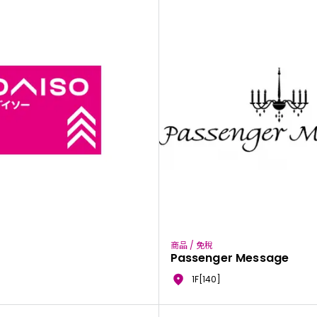
商品 / 免稅
Passenger Message
1F[140]