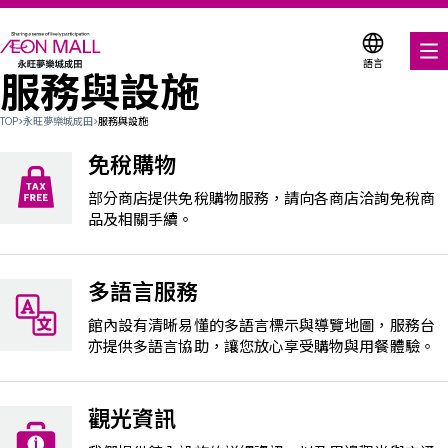
語言
服務與設施
美食饗宴
TOP
>
永旺夢樂城成田
>
服務與設施
購物與娛樂
免稅購物
各式商店優惠券
部分商店提供免稅購物服務，請向各商店洽詢免稅商
品及相關手續。
折扣優惠券
多語言服務
服務與設施
館內設有清晰易懂的多語言標示與導覽地圖，服務台
樓層平面圖
亦提供多語言協助，讓您放心享受購物與用餐體驗。
關於我們
觀光資訊
搜尋永旺夢樂城