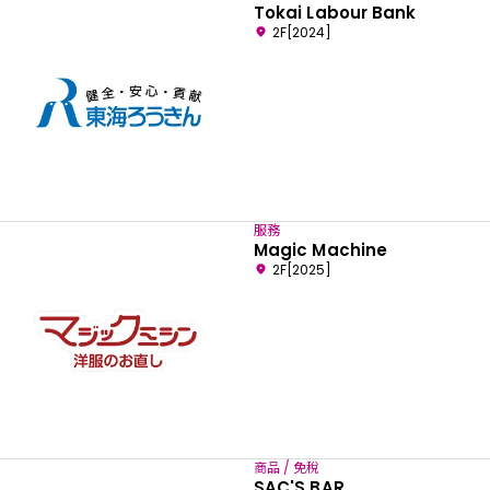
Tokai Labour Bank
2F[2024]
服務
Magic Machine
2F[2025]
商品 / 免稅
SAC'S BAR