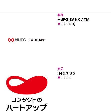
服務
MUFG BANK ATM
1F[1013-1]
商品
Heart Up
1F[1019]