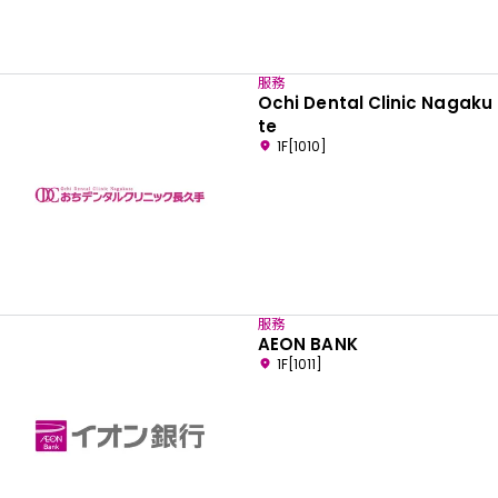
服務
Ochi Dental Clinic Nagaku
te
1F[1010]
服務
AEON BANK
1F[1011]