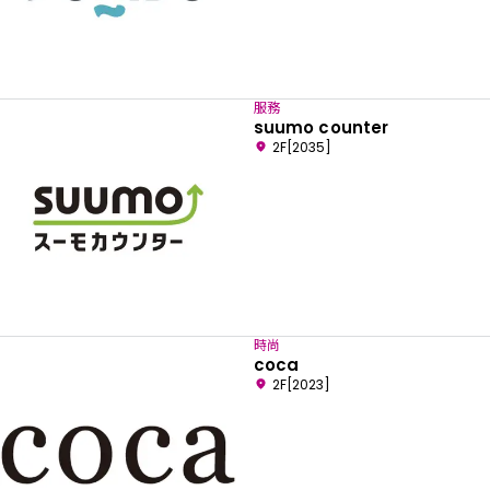
服務
suumo counter
2F[2035]
時尚
coca
2F[2023]