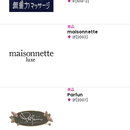
1F[1013-2]
商品
maisonnette
2F[2002]
商品
Parfun
2F[2007]