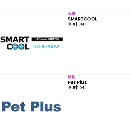
服務
SMARTCOOL
1F[1014]
服務
Pet Plus
1F[1104]