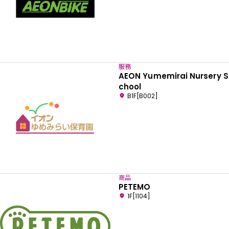
服務
AEON Yumemirai Nursery S
chool
B1F[B002]
商品
PETEMO
1F[1104]