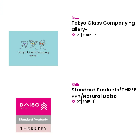
商品
Tokyo Glass Company -g
allery-
2F[2045-2]
商品
Standard Products/THREE
PPY/Natural Daiso
2F[2015-1]