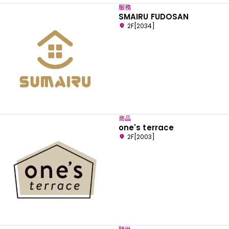
服務
SMAIRU FUDOSAN
2F[2034]
商品
one's terrace
2F[2003]