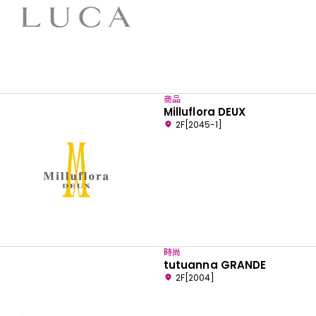
商品
Milluflora DEUX
2F[2045-1]
時尚
tutuanna GRANDE
2F[2004]