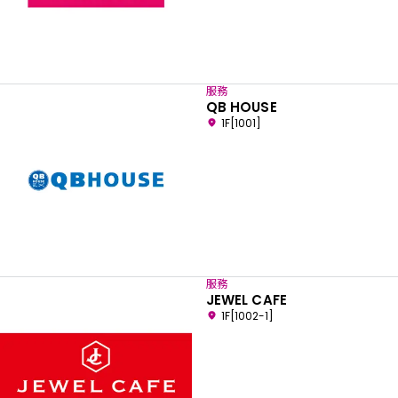
服務
QB HOUSE
1F[1001]
服務
JEWEL CAFE
1F[1002-1]