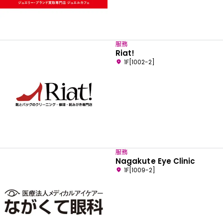
服務
Riat!
1F[1002-2]
服務
Nagakute Eye Clinic
1F[1009-2]