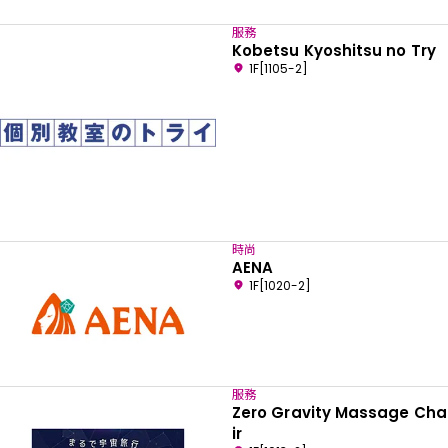
服務
Kobetsu Kyoshitsu no Try
1F[1105-2]
時尚
AENA
1F[1020-2]
服務
Zero Gravity Massage Cha
ir