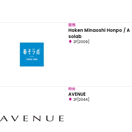
服務
Hoken Minaoshi Honpo / A
solab
2F[2009]
時尚
AVENUE
2F[2044]