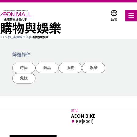
語言
購物與娛樂
美食饗宴
TOP
>
永旺夢樂城長久手
>
購物與娛樂
購物與娛樂
篩選條件
各式商店優惠券
時尚
商品
服務
娛樂
服務與設施
免稅
關於我們
搜尋永旺夢樂城
商品
AEON BIKE
B1F[B001]