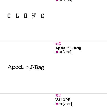
2F[2029]
商品
ApooL×J-Bag
2F[2031]
商品
VALORE
2F[2033]