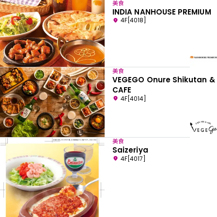
美食
INDIA NANHOUSE PREMIUM
4F[4018]
美食
VEGEGO Onure Shikutan &
CAFE
4F[4014]
美食
Saizeriya
4F[4017]