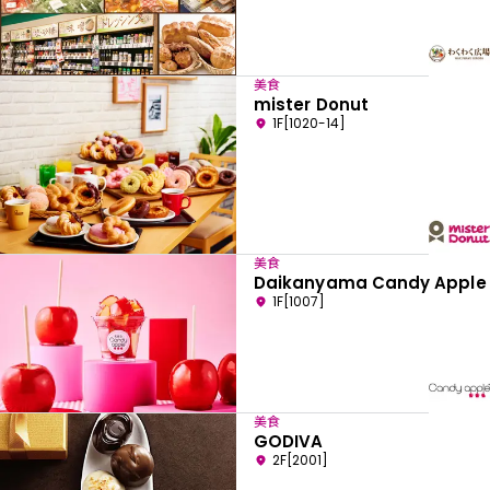
美食
mister Donut
1F[1020-14]
美食
Daikanyama Candy Apple
1F[1007]
美食
GODIVA
2F[2001]