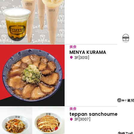
美食
MENYA KURAMA
3F[3013]
美食
teppan sanchoume
3F[3007]