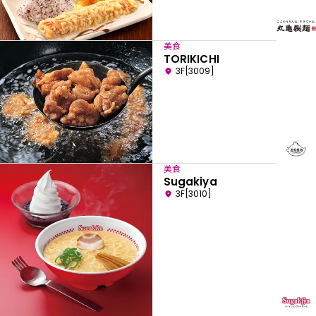
美食
TORIKICHI
3F[3009]
美食
Sugakiya
3F[3010]