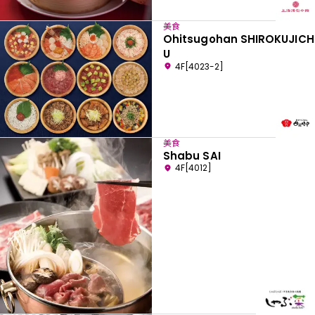
美食
Ohitsugohan SHIROKUJICH
U
4F[4023-2]
美食
Shabu SAI
4F[4012]