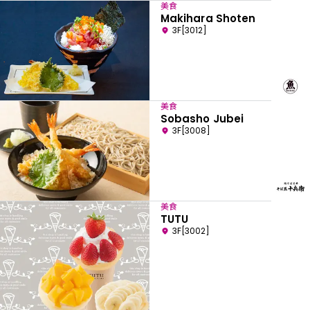
美食
Makihara Shoten
3F[3012]
美食
Sobasho Jubei
3F[3008]
美食
TUTU
3F[3002]