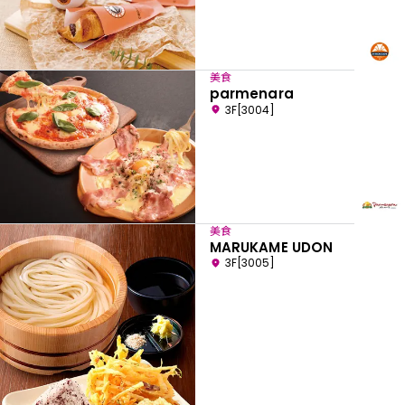
美食
parmenara
3F[3004]
美食
MARUKAME UDON
3F[3005]