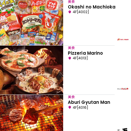
美食
Okashi no Machioka
4F[4002]
美食
Pizzeria Marino
4F[4013]
美食
Aburi Gyutan Man
4F[4016]