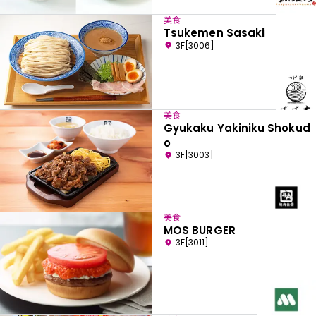
美食
Tsukemen Sasaki
3F[3006]
美食
Gyukaku Yakiniku Shokud
o
3F[3003]
美食
MOS BURGER
3F[3011]