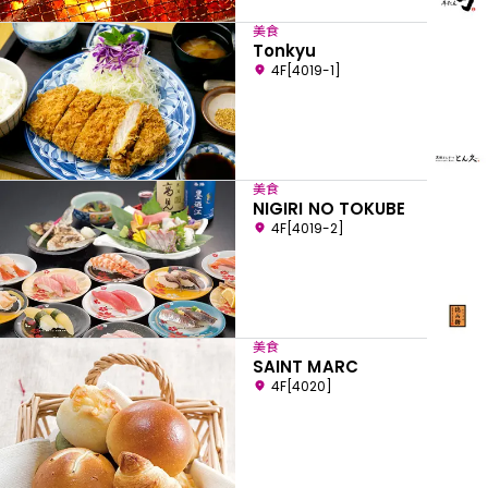
美食
Tonkyu
4F[4019-1]
美食
NIGIRI NO TOKUBE
4F[4019-2]
美食
SAINT MARC
4F[4020]