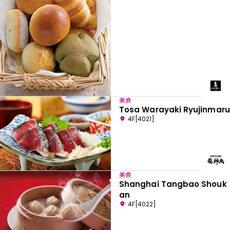
美食
Tosa Warayaki Ryujinmaru
4F[4021]
美食
Shanghai Tangbao Shouk
an
4F[4022]