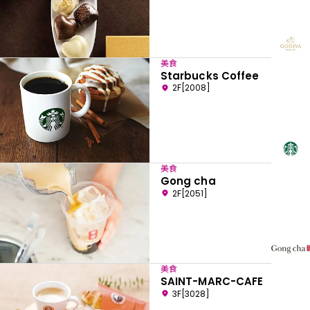
美食
Starbucks Coffee
2F[2008]
美食
Gong cha
2F[2051]
美食
SAINT-MARC-CAFE
3F[3028]