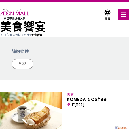
語言
美食饗宴
美食饗宴
TOP
>
永旺夢樂城長久手
>
美食饗宴
購物與娛樂
篩選條件
各式商店優惠券
免稅
服務與設施
關於我們
美食
搜尋永旺夢樂城
KOMEDA's Coffee
1F[1107]