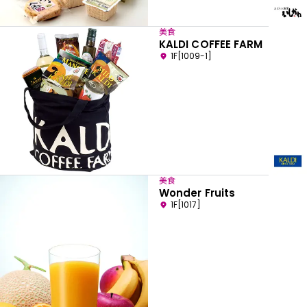
美食
KALDI COFFEE FARM
1F[1009-1]
美食
Wonder Fruits
1F[1017]