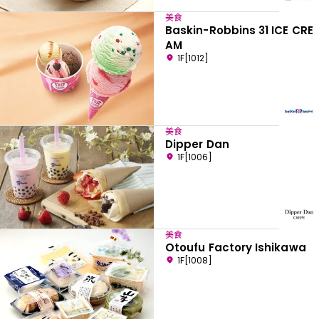
美食
Baskin-Robbins 31 ICE CRE
AM
1F[1012]
美食
Dipper Dan
1F[1006]
美食
Otoufu Factory Ishikawa
1F[1008]