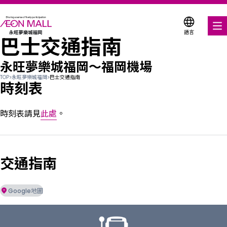
語言
巴士交通指南
美食饗宴
永旺夢樂城福岡
〜
福岡機場
購物與娛樂
TOP
>
永旺夢樂城福岡
>
巴士交通指南
時刻表
各式商店優惠券
時刻表請見
此處
。
折扣優惠券
服務與設施
交通指南
關於我們
Google地圖
搜尋永旺夢樂城