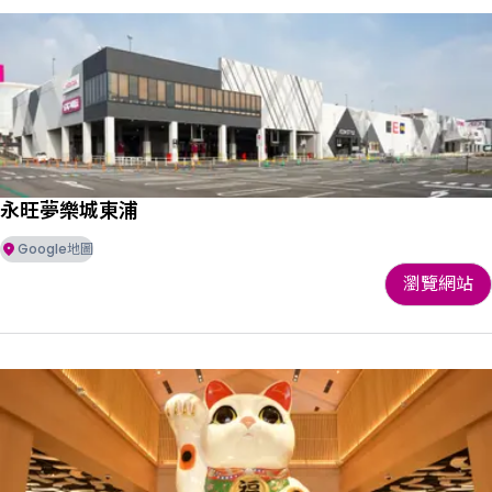
永旺夢樂城東浦
Google地圖
瀏覽網站