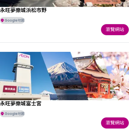
永旺夢樂城浜松市野
Google地圖
瀏覽網站
永旺夢樂城富士宮
Google地圖
瀏覽網站