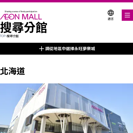
語言
搜尋分館
搜尋分館
TOP
>
搜尋分館
優惠券
請從地區中選擇永旺夢樂城
服務與設施
北海道
關於我們