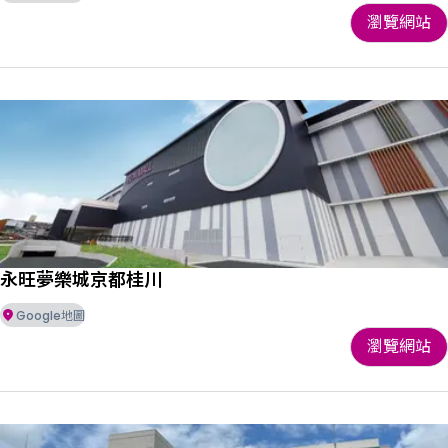
瀏覽網站
永旺夢樂城京都桂川
Google地圖
瀏覽網站