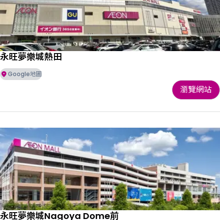
永旺夢樂城熱田
Google地圖
瀏覽網站
永旺夢樂城Nagoya Dome前