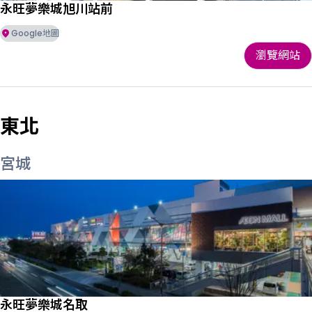
永旺夢樂城旭川站前
Google地圖
瀏覽網站
東北
宮城
永旺夢樂城名取