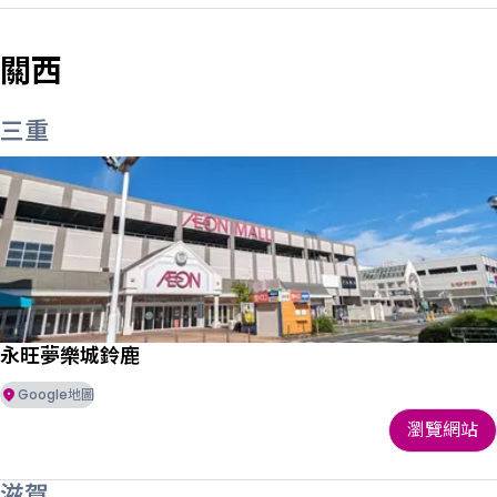
關西
三重
永旺夢樂城鈴鹿
Google地圖
瀏覽網站
滋賀