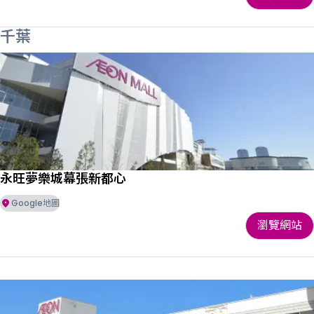
千葉
永旺夢樂城幕張新都心
Google地圖
瀏覽網站