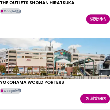
THE OUTLETS SHONAN HIRATSUKA
Google地圖
瀏覽網站
YOKOHAMA WORLD PORTERS
Google地圖
瀏覽網站