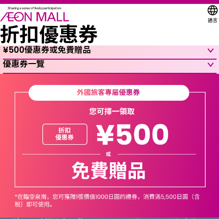
語言
折扣優惠券
¥500優惠券或免費贈品
優惠券一覽