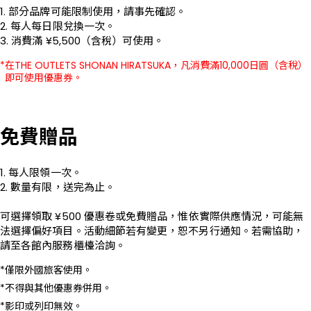
1. 部分品牌可能限制使用，請事先確認。

2. 每人每日限兌換一次。

3. 消費滿 ¥5,500（含稅）可使用。
在THE OUTLETS SHONAN HIRATSUKA，凡消費滿10,000日圓（含稅）
即可使用優惠券。
免費贈品
1. 每人限領一次。

2. 數量有限，送完為止。

可選擇領取 ¥500 優惠卷或免費贈品，惟依實際供應情況，可能無
法選擇偏好項目。活動細節若有變更，恕不另行通知。若需協助，
請至各館內服務櫃檯洽詢。
僅限外國旅客使用。
不得與其他優惠券併用。
影印或列印無效。