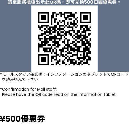
請至服務櫃檯出示此QR碼，即可兌換500日圓優惠券。
モールスタッフ確認欄：インフォメーションのタブレットでQRコード
を読み込んで下さい
Confirmation for Mall staff:
Please have the QR code read on the information tablet
¥500優惠券