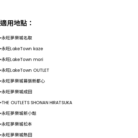
適用地點：
永旺夢樂城名取
永旺LakeTown kaze
永旺LakeTown mori
永旺LakeTown OUTLET
永旺夢樂城幕張新都心
永旺夢樂城成田
THE OUTLETS SHONAN HIRATSUKA
永旺夢樂城新小鬆
永旺夢樂城松本
永旺夢樂城熱田