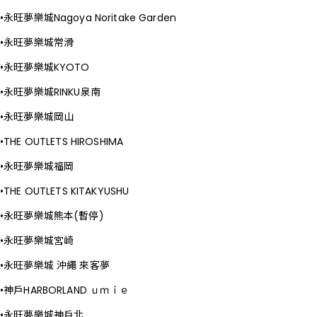
永旺夢樂城Nagoya Noritake Garden
永旺夢樂城常滑
永旺夢樂城KYOTO
永旺夢樂城RINKU泉南
永旺夢樂城岡山
THE OUTLETS HIROSHIMA
永旺夢樂城福岡
THE OUTLETS KITAKYUSHU
永旺夢樂城熊本(暫停)
永旺夢樂城宮崎
永旺夢樂城 沖繩 來客夢
神戶HARBORLAND ｕｍｉｅ
永旺夢樂城神戶北