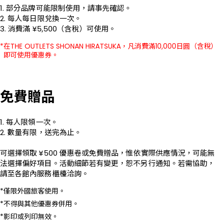
1. 部分品牌可能限制使用，請事先確認。

2. 每人每日限兌換一次。

3. 消費滿 ¥5,500（含稅）可使用。
在THE OUTLETS SHONAN HIRATSUKA，凡消費滿10,000日圓（含稅）
即可使用優惠券。
免費贈品
1. 每人限領一次。

2. 數量有限，送完為止。

可選擇領取 ¥500 優惠卷或免費贈品，惟依實際供應情況，可能無
法選擇偏好項目。活動細節若有變更，恕不另行通知。若需協助，
請至各館內服務櫃檯洽詢。
僅限外國旅客使用。
不得與其他優惠券併用。
影印或列印無效。