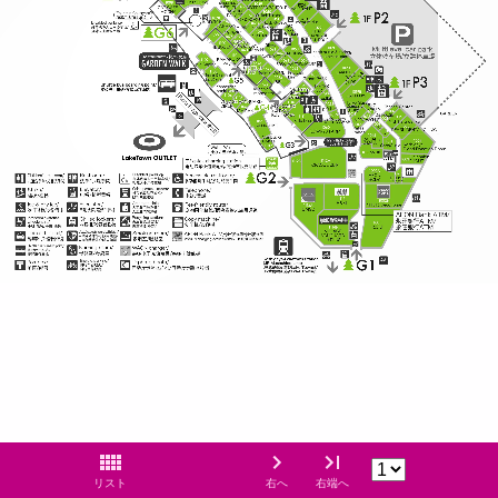
リスト
右へ
右端へ